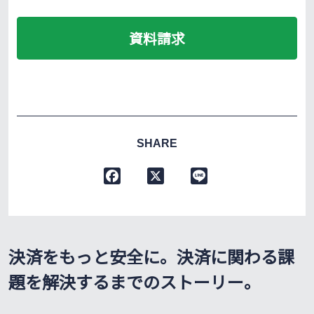
資料請求
SHARE
F
X
L
a
i
c
n
e
e
b
決済をもっと安全に。決済に関わる課
o
o
題を解決するまでのストーリー。
k