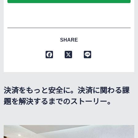
SHARE
F
X
L
a
i
c
n
e
e
b
決済をもっと安全に。決済に関わる課
o
o
題を解決するまでのストーリー。
k