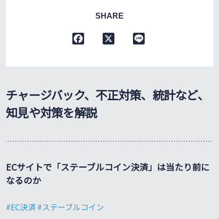
SHARE
F
X
L
a
i
c
n
e
e
b
チャージバック、不正対策、統計など、
o
o
知見や対策を解説
k
ECサイトで「ステーブルコイン決済」は当たり前に
なるのか
EC決済
ステーブルコイン