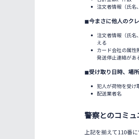
注文者情報（氏名
◼︎
今まさに他人のク
注文者情報（氏名
える
カード会社の属性
発送停止連絡があ
◼︎
受け取り日時、場
犯人が荷物を受け
配送業者名
警察とのコミュ
上記を揃えて110番