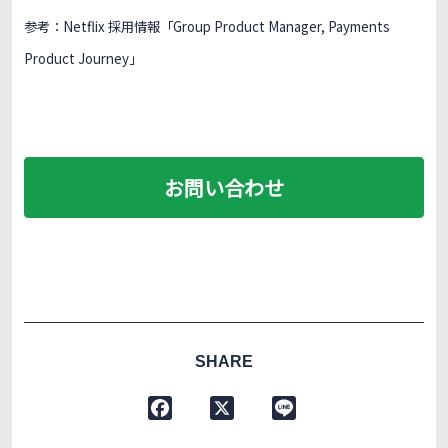
参考：Netflix 採用情報「Group Product Manager, Payments
Product Journey」
お問い合わせ
SHARE
F
X
L
a
i