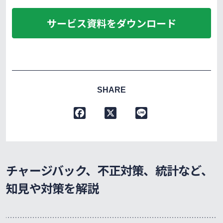
サービス資料をダウンロード
SHARE
F
X
L
a
i
c
n
e
e
b
チャージバック、不正対策、統計など、
o
o
知見や対策を解説
k